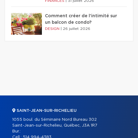
FINANCES
|
31 juillet 2026
Comment créer de l'intimité sur
un balcon de condo?
DESIGN
|
26 juillet 2026
SAINT-JEAN-SUR-RICHELIEU
1055 boul. du Séminaire Nord Bureau 302
Saint-Jean-sur-Richelieu, Québec, J3A 1R7
Bur.:
Cell.:
514 994-4383